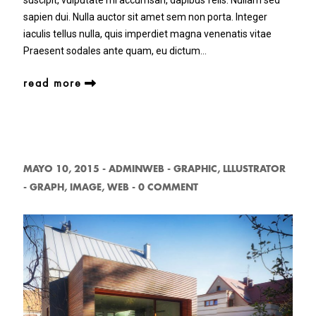
suscipit, vulputate mi accumsan, dapibus felis. Nullam sed
sapien dui. Nulla auctor sit amet sem non porta. Integer
iaculis tellus nulla, quis imperdiet magna venenatis vitae
Praesent sodales ante quam, eu dictum…
read more
MAYO 10, 2015
-
ADMINWEB
-
GRAPHIC
,
LLLUSTRATOR
-
GRAPH
,
IMAGE
,
WEB
-
0 COMMENT