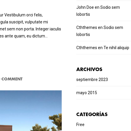
John Doe
en
Sodio sem
lobortis
r Vestibulum orci felis,
ula suscipit, vulputate mi
Cththemes
en
Sodio sem
met sem non porta. Integer iaculis
lobortis
ales ante quam, eu dictum…
Cththemes
en
Te nihil aliquip
ARCHIVOS
septiembre 2023
0 COMMENT
mayo 2015
CATEGORÍAS
Free