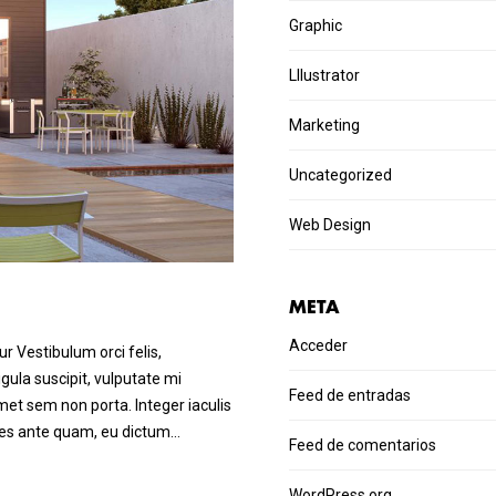
Graphic
Lllustrator
Marketing
Uncategorized
Web Design
META
Acceder
r Vestibulum orci felis,
ula suscipit, vulputate mi
Feed de entradas
met sem non porta. Integer iaculis
ales ante quam, eu dictum…
Feed de comentarios
WordPress.org