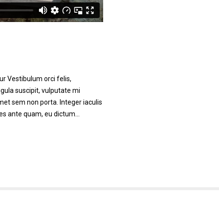
r Vestibulum orci felis,
ula suscipit, vulputate mi
met sem non porta. Integer iaculis
ales ante quam, eu dictum…